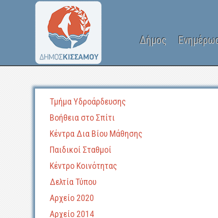
Δήμος
Ενημέρω
Τμήμα Υδροάρδευσης
Βοήθεια στο Σπίτι
Κέντρα Δια Βίου Μάθησης
Παιδικοί Σταθμοί
Κέντρο Κοινότητας
Δελτία Τύπου
Αρχείο 2020
Αρχείο 2014