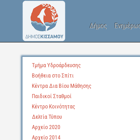
Δήμος
Ενημέρω
Τμήμα Υδροάρδευσης
Βοήθεια στο Σπίτι
Κέντρα Δια Βίου Μάθησης
Παιδικοί Σταθμοί
Κέντρο Κοινότητας
Δελτία Τύπου
Αρχείο 2020
Αρχείο 2014