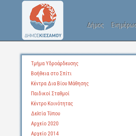
Δήμος
Ενημέρω
Τμήμα Υδροάρδευσης
Βοήθεια στο Σπίτι
Κέντρα Δια Βίου Μάθησης
Παιδικοί Σταθμοί
Κέντρο Κοινότητας
Δελτία Τύπου
Αρχείο 2020
Αρχείο 2014