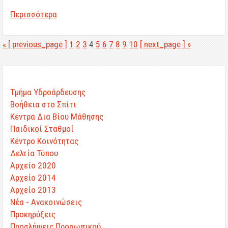
Περισσότερα
« [ previous_page ]
1
2
3
4
5
6
7
8
9
10
[ next_page ] »
Τμήμα Υδροάρδευσης
Βοήθεια στο Σπίτι
Κέντρα Δια Βίου Μάθησης
Παιδικοί Σταθμοί
Κέντρο Κοινότητας
Δελτία Τύπου
Αρχείο 2020
Αρχείο 2014
Αρχείο 2013
Νέα - Ανακοινώσεις
Προκηρύξεις
Προσλήψεις Προσωπικού