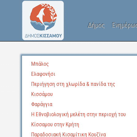
Δήμος
Ενημέρω
Μπάλος
Ελαφονήσι
Περιήγηση στη χλωρίδα & πανίδα της
Κισσάμου
Φαράγγια
Η Εθνοβιολογική μελέτη στην περιοχή του
Κίσσαμου στην Κρήτη
Παραδοσιακή Κισαμίτικη Κουζίνα