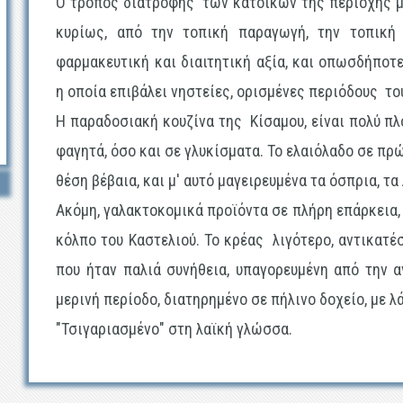
Ο τρόπος διατροφής των κατοίκων της περιοχής μα
κυρίως, από την τοπική παραγωγή, την τοπική
φαρμακευτική και διαιτητική αξία, και οπωσδήποτ
η οποία επιβάλει νηστείες, ορισμένες περιόδους το
Η παραδοσιακή κουζίνα της Κίσαμου, είναι πολύ πλο
φαγητά, όσο και σε γλυκί­σματα. Το ελαιόλαδο σε πρ
θέση βέβαια, και μ' αυτό μαγειρευμένα τα όσπρια, τ
Ακόμη, γαλακτοκομικά προϊόντα σε πλήρη επάρκεια, 
κόλπο του Καστελιού. Το κρέας λιγότερο, αντικατέσ
που ήταν παλιά συνήθεια, υπαγορευμένη από την α
μερινή περίοδο, διατηρημένο σε πήλινο δοχείο, με λά
"Τσιγαριασμένο" στη λαϊκή γλώσσα.