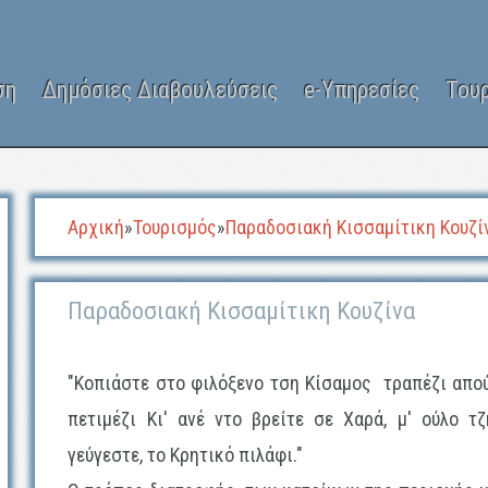
ση
Δημόσιες Διαβουλεύσεις
e-Υπηρεσίες
Του
Αρχική
»
Τουρισμός
»
Παραδοσιακή Κισσαμίτικη Κουζί
Παραδοσιακή Κισσαμίτικη Κουζίνα
"Κοπιάστε στο φιλόξενο τση Κίσαμος τραπέζι απού 
πετιμέζι Κι' ανέ ντο βρείτε σε Χαρά, μ' ούλο τ
γεύγεστε, το Κρητικό πιλάφι."