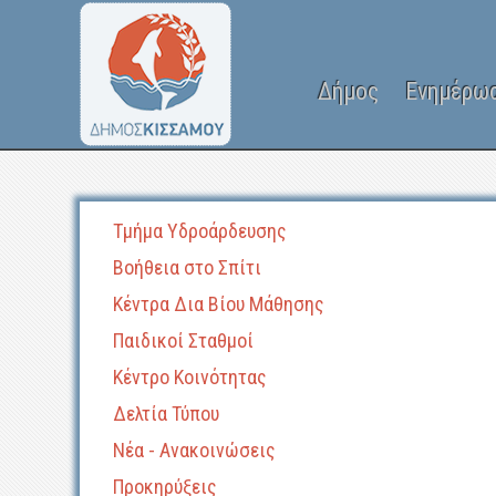
Δήμος
Ενημέρω
Τμήμα Υδροάρδευσης
Βοήθεια στο Σπίτι
Κέντρα Δια Βίου Μάθησης
Παιδικοί Σταθμοί
Κέντρο Κοινότητας
Δελτία Τύπου
Νέα - Ανακοινώσεις
Προκηρύξεις