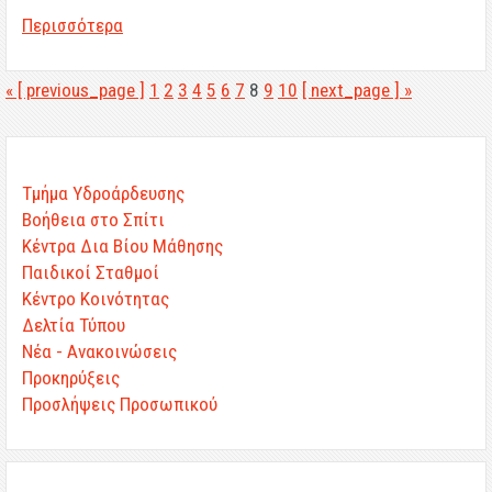
Περισσότερα
« [ previous_page ]
1
2
3
4
5
6
7
8
9
10
[ next_page ] »
Τμήμα Υδροάρδευσης
Βοήθεια στο Σπίτι
Κέντρα Δια Βίου Μάθησης
Παιδικοί Σταθμοί
Κέντρο Κοινότητας
Δελτία Τύπου
Νέα - Ανακοινώσεις
Προκηρύξεις
Προσλήψεις Προσωπικού