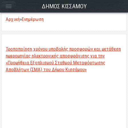
ΔΗΜΟΣ ΚΙΣΣΑΜΟΥ
Αρχική
»
Ενημέρωση
Τροποποίηση χρόνου υποβολής προσφορών και μετάθεση
ημερομηνίας ηλεκτρονικής αποσφράγισης για την
«Προμήθεια Εξοπλισμού Σταθμού Μεταφόρτωσης
Αποβλήτων (ΣΜΑ) του Δήμου Κισσάμου»