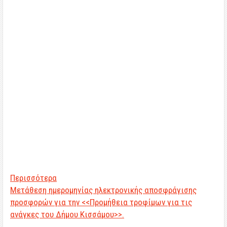
Περισσότερα
Μετάθεση ημερομηνίας ηλεκτρονικής αποσφράγισης
προσφορών για την <<Προμήθεια τροφίμων για τις
ανάγκες του Δήμου Κισσάμου>>.