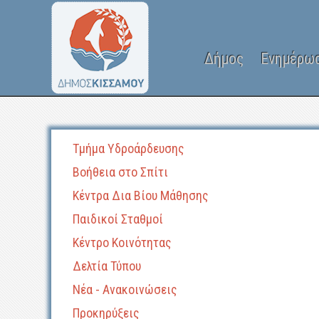
Δήμος
Ενημέρω
Τμήμα Υδροάρδευσης
Βοήθεια στο Σπίτι
Κέντρα Δια Βίου Μάθησης
Παιδικοί Σταθμοί
Κέντρο Κοινότητας
Δελτία Τύπου
Νέα - Ανακοινώσεις
Προκηρύξεις