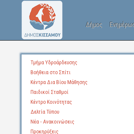
Δήμος
Ενημέρω
Τμήμα Υδροάρδευσης
Βοήθεια στο Σπίτι
Κέντρα Δια Βίου Μάθησης
Παιδικοί Σταθμοί
Κέντρο Κοινότητας
Δελτία Τύπου
Νέα - Ανακοινώσεις
Προκηρύξεις