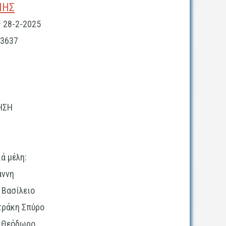
ΠΗΣ
2-2025
:3637
ΗΣΗ
λη:
νη
Βασίλειο
Σπύρο
δωρο