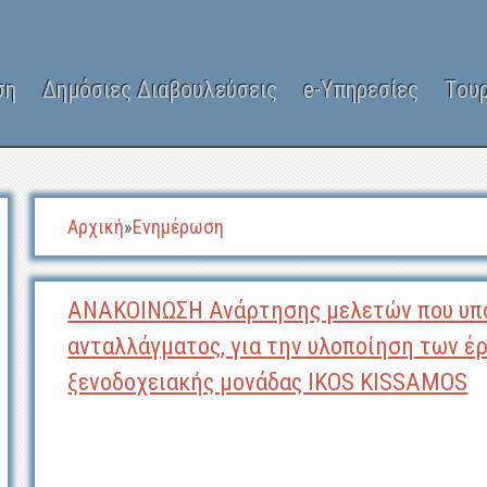
ση
Δημόσιες Διαβουλεύσεις
e-Υπηρεσίες
Του
Αρχική
»
Ενημέρωση
ΑΝΑΚΟΙΝΩΣΗ Ανάρτησης μελετών που υπο
ανταλλάγματος, για την υλοποίηση των έ
ξενοδοχειακής μονάδας IKOS KISSAMOS