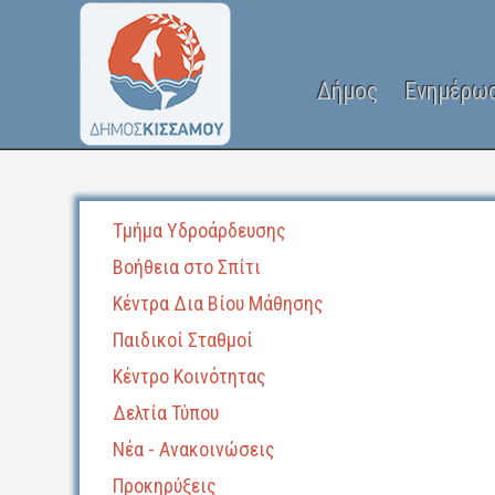
Δήμος
Ενημέρω
Τμήμα Υδροάρδευσης
Βοήθεια στο Σπίτι
Κέντρα Δια Βίου Μάθησης
Παιδικοί Σταθμοί
Κέντρο Κοινότητας
Δελτία Τύπου
Νέα - Ανακοινώσεις
Προκηρύξεις