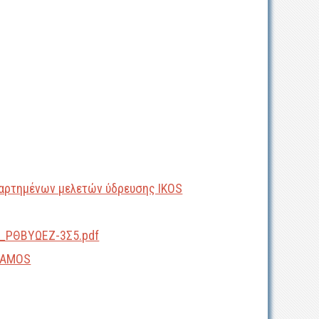
αρτημένων μελετών ύδρευσης IKOS
S_ΡΘΒΥΩΕΖ-3Σ5.pdf
SAMOS