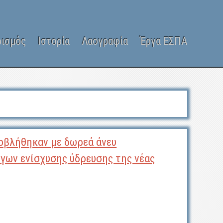
ρισμός
Ιστορία
Λαογραφία
Έργα ΕΣΠΑ
βλήθηκαν με δωρεά άνευ
ργων ενίσχυσης ύδρευσης της νέας