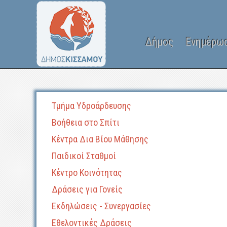
Δήμος
Ενημέρω
Τμήμα Υδροάρδευσης
Βοήθεια στο Σπίτι
Κέντρα Δια Βίου Μάθησης
Παιδικοί Σταθμοί
Κέντρο Κοινότητας
Δράσεις για Γονείς
Εκδηλώσεις - Συνεργασίες
Εθελοντικές Δράσεις