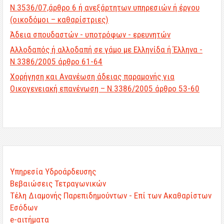
Ν.3536/07,άρθρο 6 ή ανεξάρτητων υπηρεσιών ή έργου
(οικοδόμοι – καθαρίστριες)
Άδεια σπουδαστών - υποτρόφων - ερευνητών
Αλλοδαπός ή αλλοδαπή σε γάμο με Ελληνίδα ή Έλληνα -
Ν.3386/2005 άρθρο 61-64
Χορήγηση και Ανανέωση άδειας παραμονής για
Οικογενειακή επανένωση – Ν.3386/2005 άρθρο 53-60
Υπηρεσία Υδροάρδευσης
Βεβαιώσεις Τετραγωνικών
Τέλη Διαμονής Παρεπιδημούντων - Επί των Ακαθαρίστων
Εσόδων
e-αιτήματα