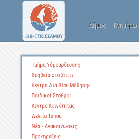
Δήμος
Ενημέρω
Τμήμα Υδροάρδευσης
Βοήθεια στο Σπίτι
Κέντρα Δια Βίου Μάθησης
Παιδικοί Σταθμοί
Κέντρο Κοινότητας
Δελτία Τύπου
Νέα - Ανακοινώσεις
Προκηρύξεις